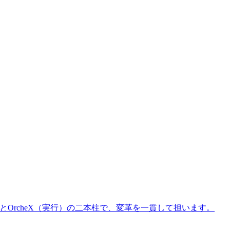
）とOrcheX（実行）の二本柱で、変革を一貫して担います。